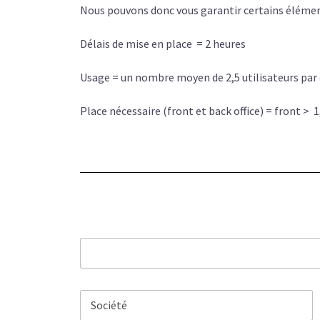
Nous pouvons donc vous garantir certains élém
Délais de mise en place = 2 heures
Usage = un nombre moyen de 2,5 utilisateurs par
Place nécessaire (front et back office) = front >
N
o
m
Prénom
*
s
o