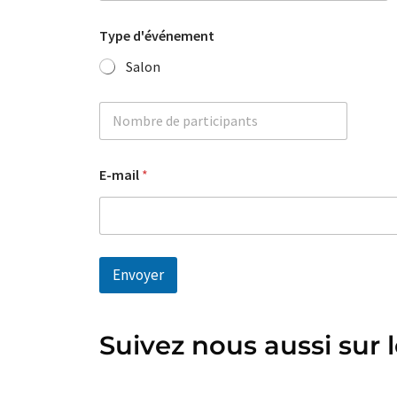
c
Prénom
i
Type d'événement
é
t
Salon
é
*
N
o
m
b
E-mail
*
r
e
s
Envoyer
Suivez nous aussi sur l