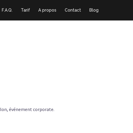
F.A.Q.
Tarif
A propos
Contact
Blog
salon, événement corporate.